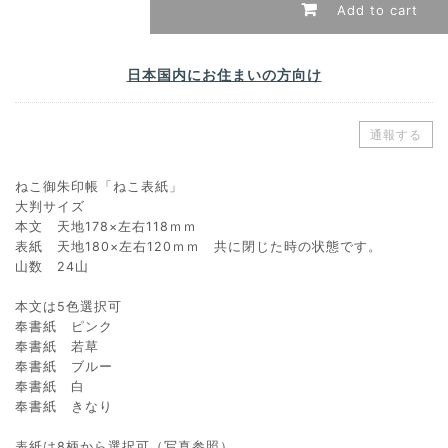
Add to cart
日本国内にお住まいの方向け
通報する
ねこ御朱印帳「ねこ表紙」
大判サイズ
本文 天地178×左右118ｍｍ
表紙 天地180×左右120ｍｍ 共に閉じた時の状態です。
山数 24山
本文は5色選択可
奉書紙 ピンク
奉書紙 若草
奉書紙 ブルー
奉書紙 白
奉書紙 きなり
表紙は8柄から選択可（写真参照）